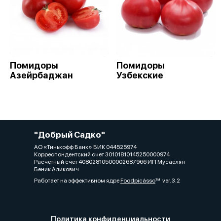
Помидоры
Помидоры
Азейрбаджан
Узбекские
"Добрый Садко"
АО «Тинькофф Банк» БИК 044525974
Корреспондентский счет 30101810145250000974
Расчетный счет 40802810500002687966 ИП Мусаелян
Беник Аликович
Работает на эффективном ядре
Foodpicásso
ver. 3.2
Политика конфиденциальности