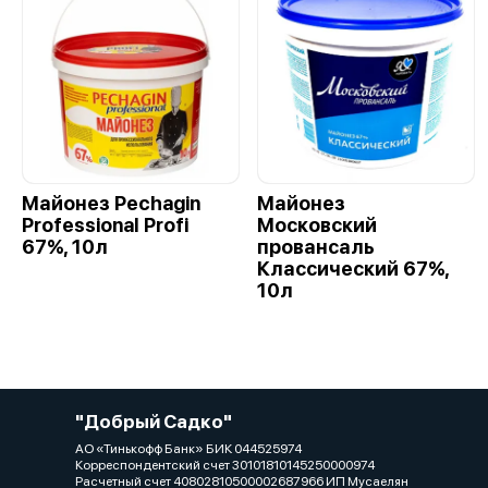
Майонез Pechagin
Майонез
Professional Profi
Московский
67%, 10л
провансаль
Классический 67%,
10л
"Добрый Садко"
АО «Тинькофф Банк» БИК 044525974
Корреспондентский счет 30101810145250000974
Расчетный счет 40802810500002687966 ИП Мусаелян